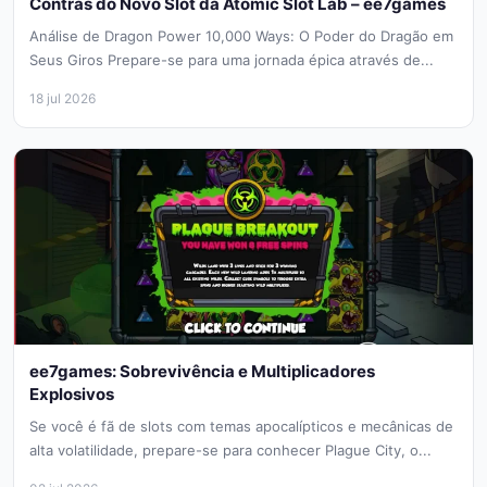
Contras do Novo Slot da Atomic Slot Lab – ee7games
Análise de Dragon Power 10,000 Ways: O Poder do Dragão em
Seus Giros Prepare-se para uma jornada épica através de...
18 jul 2026
ee7games: Sobrevivência e Multiplicadores
Explosivos
Se você é fã de slots com temas apocalípticos e mecânicas de
alta volatilidade, prepare-se para conhecer Plague City, o...