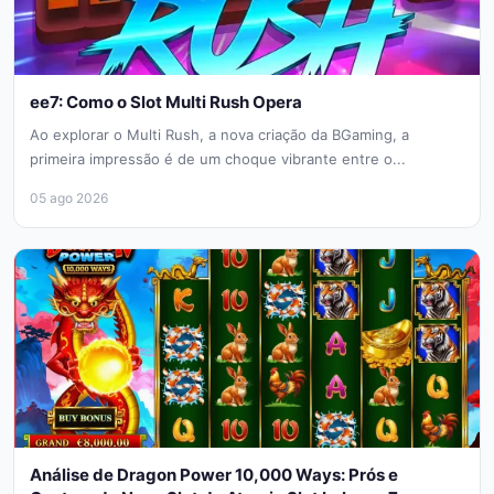
ee7: Como o Slot Multi Rush Opera
Ao explorar o Multi Rush, a nova criação da BGaming, a
primeira impressão é de um choque vibrante entre o...
05 ago 2026
Análise de Dragon Power 10,000 Ways: Prós e